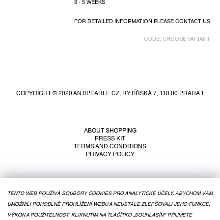
3 - 5 WEEKS
FOR DETAILED INFORMATION PLEASE CONTACT US
CODE:
CHOOSE VARIANT
F
o
o
COPYRIGHT © 2020 ANTIPEARLE.CZ, RYTÍŘSKÁ 7, 110 00 PRAHA 1
t
e
r
ABOUT SHOPPING
PRESS KIT
TERMS AND CONDITIONS
PRIVACY POLICY
TENTO WEB POUŽÍVÁ SOUBORY COOKIES PRO ANALYTICKÉ ÚČELY, ABYCHOM VÁM
UMOŽNILI POHODLNÉ PROHLÍŽENÍ WEBU A NEUSTÁLE ZLEPŠOVALI JEHO FUNKCE,
VÝKON A POUŽITELNOST. KLIKNUTÍM NA TLAČÍTKO „SOUHLASÍM" PŘIJMETE