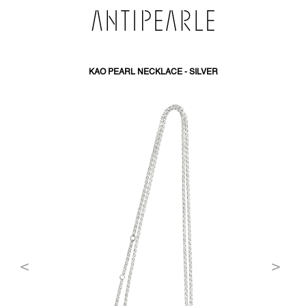
PŘEJÍT
NA
OBSAH
KAO PEARL NECKLACE - SILVER