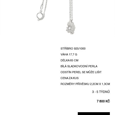
STŘÍBRO 925/1000
VÁHA
17,7 G
DÉLKA 65 CM
BÍLÁ SLADKOVODNÍ PERLA
ODSTÍN PEREL SE MŮŽE LIŠIT
CENA ZA KUS
ROZMĚRY PŘÍVĚSKU 2,2CM X 1,3CM
3 - 5 TÝDNŮ
7 800 KČ
MĚRNÁ
CENA: