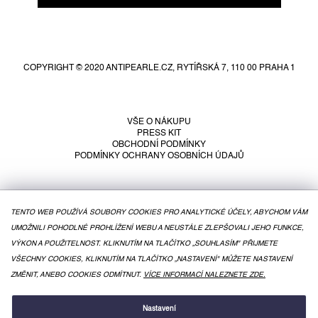
Z
á
p
COPYRIGHT © 2020 ANTIPEARLE.CZ, RYTÍŘSKÁ 7, 110 00 PRAHA 1
a
t
í
VŠE O NÁKUPU
PRESS KIT
OBCHODNÍ PODMÍNKY
PODMÍNKY OCHRANY OSOBNÍCH ÚDAJŮ
TENTO WEB POUŽÍVÁ SOUBORY COOKIES PRO ANALYTICKÉ ÚČELY, ABYCHOM VÁM
UMOŽNILI POHODLNÉ PROHLÍŽENÍ WEBU A NEUSTÁLE ZLEPŠOVALI JEHO FUNKCE,
VÝKON A POUŽITELNOST. KLIKNUTÍM NA TLAČÍTKO „SOUHLASÍM" PŘIJMETE
VŠECHNY COOKIES, KLIKNUTÍM NA TLAČÍTKO „NASTAVENÍ" MŮŽETE NASTAVENÍ
ZMĚNIT, ANEBO COOKIES ODMÍTNUT.
VÍCE INFORMACÍ NALEZNETE ZDE.
VYTVOŘIL SHOPTET
Nastavení