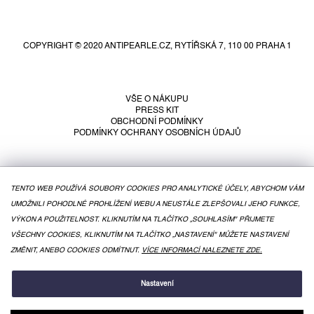
Z
á
p
COPYRIGHT © 2020 ANTIPEARLE.CZ, RYTÍŘSKÁ 7, 110 00 PRAHA 1
a
t
í
VŠE O NÁKUPU
PRESS KIT
OBCHODNÍ PODMÍNKY
PODMÍNKY OCHRANY OSOBNÍCH ÚDAJŮ
TENTO WEB POUŽÍVÁ SOUBORY COOKIES PRO ANALYTICKÉ ÚČELY, ABYCHOM VÁM
UMOŽNILI POHODLNÉ PROHLÍŽENÍ WEBU A NEUSTÁLE ZLEPŠOVALI JEHO FUNKCE,
VÝKON A POUŽITELNOST. KLIKNUTÍM NA TLAČÍTKO „SOUHLASÍM" PŘIJMETE
VŠECHNY COOKIES, KLIKNUTÍM NA TLAČÍTKO „NASTAVENÍ" MŮŽETE NASTAVENÍ
ZMĚNIT, ANEBO COOKIES ODMÍTNUT.
VÍCE INFORMACÍ NALEZNETE ZDE.
VYTVOŘIL SHOPTET
Nastavení