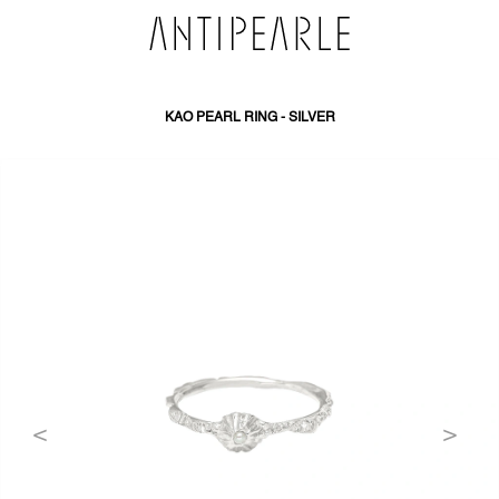
PŘEJÍT
NA
OBSAH
KAO PEARL RING - SILVER