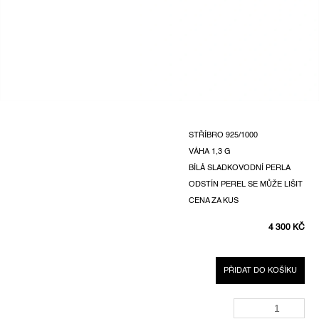
STŘÍBRO 925/1000
VÁHA
1,3 G
BÍLÁ SLADKOVODNÍ PERLA
ODSTÍN PEREL SE MŮŽE LIŠIT
CENA ZA KUS
4 300 KČ
MĚRNÁ
CENA:
PŘIDAT DO KOŠÍKU