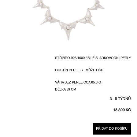
STŘÍBRO 925/1000 / BÍLÉ SLADKOVODNÍ PERLY
ODSTÍN PEREL SE MŮŽE LIŠIT
VÁHA BEZ PEREL CCA 65,8 G
DÉLKA 59 CM
3 - 5 TÝDNŮ
18 300 KČ
MĚRNÁ
CENA:
PŘIDAT DO KOŠÍKU