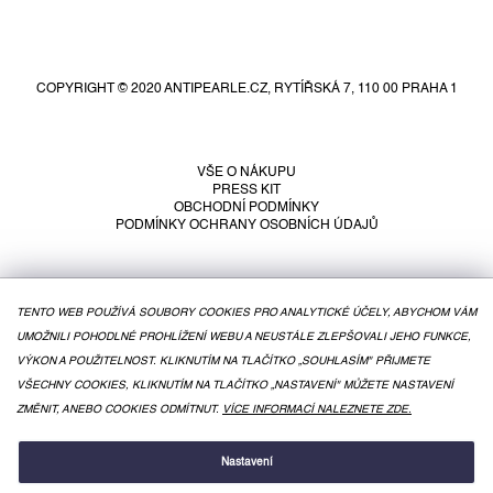
Z
á
p
COPYRIGHT © 2020 ANTIPEARLE.CZ, RYTÍŘSKÁ 7, 110 00 PRAHA 1
a
t
í
VŠE O NÁKUPU
PRESS KIT
OBCHODNÍ PODMÍNKY
PODMÍNKY OCHRANY OSOBNÍCH ÚDAJŮ
TENTO WEB POUŽÍVÁ SOUBORY COOKIES PRO ANALYTICKÉ ÚČELY, ABYCHOM VÁM
UMOŽNILI POHODLNÉ PROHLÍŽENÍ WEBU A NEUSTÁLE ZLEPŠOVALI JEHO FUNKCE,
VÝKON A POUŽITELNOST. KLIKNUTÍM NA TLAČÍTKO „SOUHLASÍM" PŘIJMETE
VŠECHNY COOKIES, KLIKNUTÍM NA TLAČÍTKO „NASTAVENÍ" MŮŽETE NASTAVENÍ
ZMĚNIT, ANEBO COOKIES ODMÍTNUT.
VÍCE INFORMACÍ NALEZNETE ZDE.
VYTVOŘIL SHOPTET
Nastavení