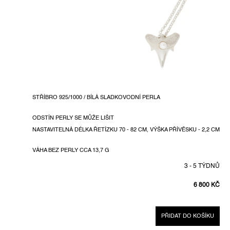
STŘÍBRO 925/1000 / BÍLÁ SLADKOVODNÍ PERLA
ODSTÍN PERLY SE MŮŽE LIŠIT
NASTAVITELNÁ DÉLKA ŘETÍZKU 70 - 82 CM, VÝŠKA PŘÍVĚSKU - 2,2 CM
VÁHA BEZ PERLY CCA 13,7 G
3 - 5 TÝDNŮ
6 800 KČ
MĚRNÁ
CENA:
PŘIDAT DO KOŠÍKU