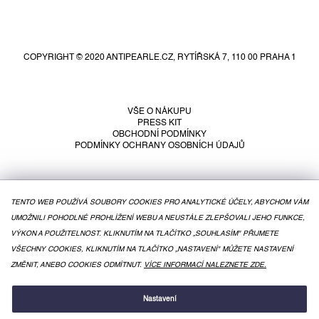
Z
á
p
COPYRIGHT © 2020 ANTIPEARLE.CZ, RYTÍŘSKÁ 7, 110 00 PRAHA 1
a
t
í
VŠE O NÁKUPU
PRESS KIT
OBCHODNÍ PODMÍNKY
PODMÍNKY OCHRANY OSOBNÍCH ÚDAJŮ
TENTO WEB POUŽÍVÁ SOUBORY COOKIES PRO ANALYTICKÉ ÚČELY, ABYCHOM VÁM
UMOŽNILI POHODLNÉ PROHLÍŽENÍ WEBU A NEUSTÁLE ZLEPŠOVALI JEHO FUNKCE,
VÝKON A POUŽITELNOST. KLIKNUTÍM NA TLAČÍTKO „SOUHLASÍM" PŘIJMETE
VŠECHNY COOKIES, KLIKNUTÍM NA TLAČÍTKO „NASTAVENÍ" MŮŽETE NASTAVENÍ
ZMĚNIT, ANEBO COOKIES ODMÍTNUT.
VÍCE INFORMACÍ NALEZNETE ZDE.
VYTVOŘIL SHOPTET
Nastavení