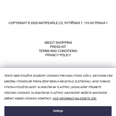
F
o
o
COPYRIGHT © 2020 ANTIPEARLE.CZ, RYTÍŘSKÁ 7, 110 00 PRAHA 1
t
e
r
ABOUT SHOPPING
PRESS KIT
TERMS AND CONDITIONS
PRIVACY POLICY
TENTO WEB POUŽÍVÁ SOUBORY COOKIES PRO ANALYTICKÉ ÚČELY, ABYCHOM VÁM
UMOŽNILI POHODLNÉ PROHLÍŽENÍ WEBU A NEUSTÁLE ZLEPŠOVALI JEHO FUNKCE,
VÝKON A POUŽITELNOST. KLIKNUTÍM NA TLAČÍTKO „SOUHLASÍM" PŘIJMETE
VŠECHNY COOKIES, KLIKNUTÍM NA TLAČÍTKO „NASTAVENÍ" MŮŽETE NASTAVENÍ
ZMĚNIT, ANEBO COOKIES ODMÍTNUT.
VÍCE INFORMACÍ NALEZNETE ZDE.
CREATED BY SHOPTET
Settings