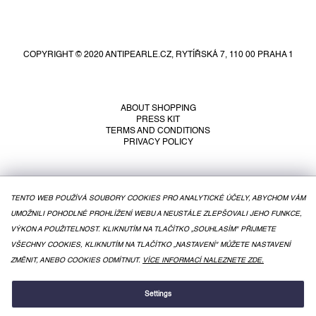
F
o
o
COPYRIGHT © 2020 ANTIPEARLE.CZ, RYTÍŘSKÁ 7, 110 00 PRAHA 1
t
e
r
ABOUT SHOPPING
PRESS KIT
TERMS AND CONDITIONS
PRIVACY POLICY
TENTO WEB POUŽÍVÁ SOUBORY COOKIES PRO ANALYTICKÉ ÚČELY, ABYCHOM VÁM
UMOŽNILI POHODLNÉ PROHLÍŽENÍ WEBU A NEUSTÁLE ZLEPŠOVALI JEHO FUNKCE,
VÝKON A POUŽITELNOST. KLIKNUTÍM NA TLAČÍTKO „SOUHLASÍM" PŘIJMETE
VŠECHNY COOKIES, KLIKNUTÍM NA TLAČÍTKO „NASTAVENÍ" MŮŽETE NASTAVENÍ
ZMĚNIT, ANEBO COOKIES ODMÍTNUT.
VÍCE INFORMACÍ NALEZNETE ZDE.
CREATED BY SHOPTET
Settings