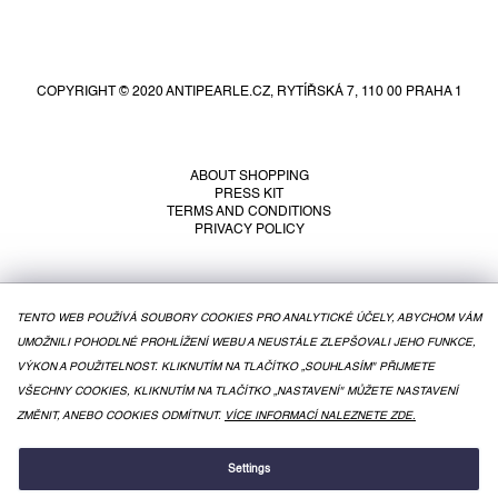
F
o
o
COPYRIGHT © 2020 ANTIPEARLE.CZ, RYTÍŘSKÁ 7, 110 00 PRAHA 1
t
e
r
ABOUT SHOPPING
PRESS KIT
TERMS AND CONDITIONS
PRIVACY POLICY
TENTO WEB POUŽÍVÁ SOUBORY COOKIES PRO ANALYTICKÉ ÚČELY, ABYCHOM VÁM
UMOŽNILI POHODLNÉ PROHLÍŽENÍ WEBU A NEUSTÁLE ZLEPŠOVALI JEHO FUNKCE,
VÝKON A POUŽITELNOST. KLIKNUTÍM NA TLAČÍTKO „SOUHLASÍM" PŘIJMETE
VŠECHNY COOKIES, KLIKNUTÍM NA TLAČÍTKO „NASTAVENÍ" MŮŽETE NASTAVENÍ
ZMĚNIT, ANEBO COOKIES ODMÍTNUT.
VÍCE INFORMACÍ NALEZNETE ZDE.
CREATED BY SHOPTET
Settings