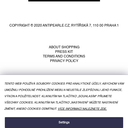
F
o
o
COPYRIGHT © 2020 ANTIPEARLE.CZ, RYTÍŘSKÁ 7, 110 00 PRAHA 1
t
e
r
ABOUT SHOPPING
PRESS KIT
TERMS AND CONDITIONS
PRIVACY POLICY
TENTO WEB POUŽÍVÁ SOUBORY COOKIES PRO ANALYTICKÉ ÚČELY, ABYCHOM VÁM
UMOŽNILI POHODLNÉ PROHLÍŽENÍ WEBU A NEUSTÁLE ZLEPŠOVALI JEHO FUNKCE,
VÝKON A POUŽITELNOST. KLIKNUTÍM NA TLAČÍTKO „SOUHLASÍM" PŘIJMETE
VŠECHNY COOKIES, KLIKNUTÍM NA TLAČÍTKO „NASTAVENÍ" MŮŽETE NASTAVENÍ
ZMĚNIT, ANEBO COOKIES ODMÍTNUT.
VÍCE INFORMACÍ NALEZNETE ZDE.
CREATED BY SHOPTET
Settings