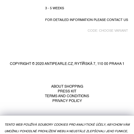
3 - 5 WEEKS
FOR DETAILED INFORMATION PLEASE CONTACT US
CODE:
CHOOSE VARIANT
F
o
o
COPYRIGHT © 2020 ANTIPEARLE.CZ, RYTÍŘSKÁ 7, 110 00 PRAHA 1
t
e
r
ABOUT SHOPPING
PRESS KIT
TERMS AND CONDITIONS
PRIVACY POLICY
TENTO WEB POUŽÍVÁ SOUBORY COOKIES PRO ANALYTICKÉ ÚČELY, ABYCHOM VÁM
UMOŽNILI POHODLNÉ PROHLÍŽENÍ WEBU A NEUSTÁLE ZLEPŠOVALI JEHO FUNKCE,