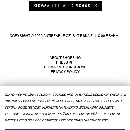
SHOW ALL RELATED PRODUCTS
F
o
o
COPYRIGHT © 2020 ANTIPEARLE.CZ, RYTÍŘSKÁ 7, 110 00 PRAHA 1
t
e
r
ABOUT SHOPPING
PRESS KIT
TERMS AND CONDITIONS
PRIVACY POLICY
TENTO WEB POUŽÍVÁ SOUBORY COOKIES PRO ANALYTICKÉ ÚČELY, ABYCHOM VÁM
UMOŽNILI POHODLNÉ PROHLÍŽENÍ WEBU A NEUSTÁLE ZLEPŠOVALI JEHO FUNKCE,
VÝKON A POUŽITELNOST. KLIKNUTÍM NA TLAČÍTKO „SOUHLASÍM" PŘIJMETE
VŠECHNY COOKIES, KLIKNUTÍM NA TLAČÍTKO „NASTAVENÍ" MŮŽETE NASTAVENÍ
ZMĚNIT, ANEBO COOKIES ODMÍTNUT.
VÍCE INFORMACÍ NALEZNETE ZDE.
CREATED BY SHOPTET