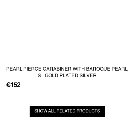
PEARL PIERCE CARABINER WITH BAROQUE PEARL
S - GOLD PLATED SILVER
€152
SHOW ALL RELATED PRODUCTS
F
o