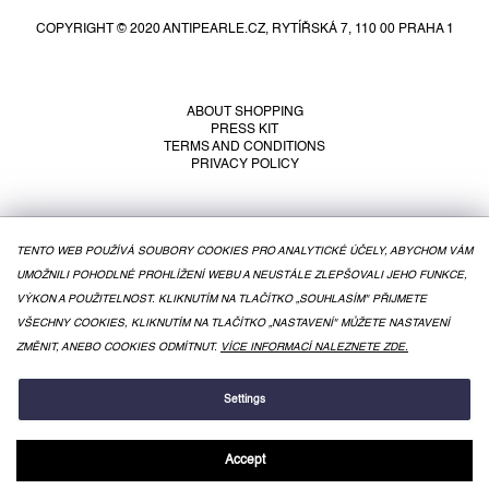
o
COPYRIGHT © 2020 ANTIPEARLE.CZ, RYTÍŘSKÁ 7, 110 00 PRAHA 1
t
e
r
ABOUT SHOPPING
PRESS KIT
TERMS AND CONDITIONS
PRIVACY POLICY
TENTO WEB POUŽÍVÁ SOUBORY COOKIES PRO ANALYTICKÉ ÚČELY, ABYCHOM VÁM
UMOŽNILI POHODLNÉ PROHLÍŽENÍ WEBU A NEUSTÁLE ZLEPŠOVALI JEHO FUNKCE,
VÝKON A POUŽITELNOST. KLIKNUTÍM NA TLAČÍTKO „SOUHLASÍM" PŘIJMETE
VŠECHNY COOKIES, KLIKNUTÍM NA TLAČÍTKO „NASTAVENÍ" MŮŽETE NASTAVENÍ
ZMĚNIT, ANEBO COOKIES ODMÍTNUT.
VÍCE INFORMACÍ NALEZNETE ZDE.
CREATED BY SHOPTET
Settings
Accept