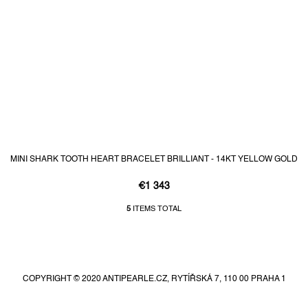
MINI SHARK TOOTH HEART BRACELET BRILLIANT - 14KT YELLOW GOLD
€1 343
5
ITEMS TOTAL
L
i
F
s
t
o
i
o
n
COPYRIGHT © 2020 ANTIPEARLE.CZ, RYTÍŘSKÁ 7, 110 00 PRAHA 1
t
g
e
c