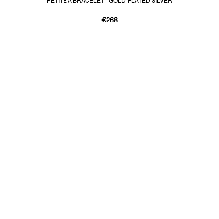
PETITE A BRACELET - GOLD-PLATED SILVER
€268