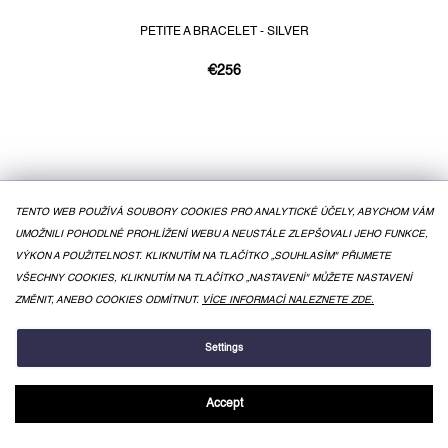
PETITE A BRACELET - SILVER
€256
TENTO WEB POUŽÍVÁ SOUBORY COOKIES PRO ANALYTICKÉ ÚČELY, ABYCHOM VÁM
UMOŽNILI POHODLNÉ PROHLÍŽENÍ WEBU A NEUSTÁLE ZLEPŠOVALI JEHO FUNKCE,
VÝKON A POUŽITELNOST. KLIKNUTÍM NA TLAČÍTKO „SOUHLASÍM" PŘIJMETE
VŠECHNY COOKIES, KLIKNUTÍM NA TLAČÍTKO „NASTAVENÍ" MŮŽETE NASTAVENÍ
ZMĚNIT, ANEBO COOKIES ODMÍTNUT.
VÍCE INFORMACÍ NALEZNETE ZDE.
Settings
Accept