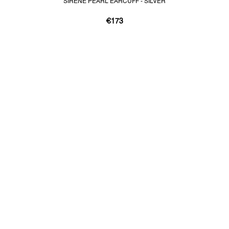
SIRENE PEARL EARCUFF - SILVER
€173