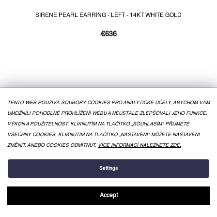
SIRENE PEARL EARRING - LEFT - 14KT WHITE GOLD
€636
TENTO WEB POUŽÍVÁ SOUBORY COOKIES PRO ANALYTICKÉ ÚČELY, ABYCHOM VÁM
UMOŽNILI POHODLNÉ PROHLÍŽENÍ WEBU A NEUSTÁLE ZLEPŠOVALI JEHO FUNKCE,
VÝKON A POUŽITELNOST. KLIKNUTÍM NA TLAČÍTKO „SOUHLASÍM" PŘIJMETE
VŠECHNY COOKIES, KLIKNUTÍM NA TLAČÍTKO „NASTAVENÍ" MŮŽETE NASTAVENÍ
ZMĚNIT, ANEBO COOKIES ODMÍTNUT.
VÍCE INFORMACÍ NALEZNETE ZDE.
Settings
Accept