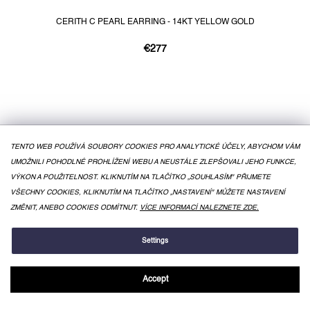
CERITH C PEARL EARRING - 14KT YELLOW GOLD
€277
TENTO WEB POUŽÍVÁ SOUBORY COOKIES PRO ANALYTICKÉ ÚČELY, ABYCHOM VÁM
UMOŽNILI POHODLNÉ PROHLÍŽENÍ WEBU A NEUSTÁLE ZLEPŠOVALI JEHO FUNKCE,
VÝKON A POUŽITELNOST. KLIKNUTÍM NA TLAČÍTKO „SOUHLASÍM" PŘIJMETE
VŠECHNY COOKIES, KLIKNUTÍM NA TLAČÍTKO „NASTAVENÍ" MŮŽETE NASTAVENÍ
ZMĚNIT, ANEBO COOKIES ODMÍTNUT.
VÍCE INFORMACÍ NALEZNETE ZDE.
Settings
Accept