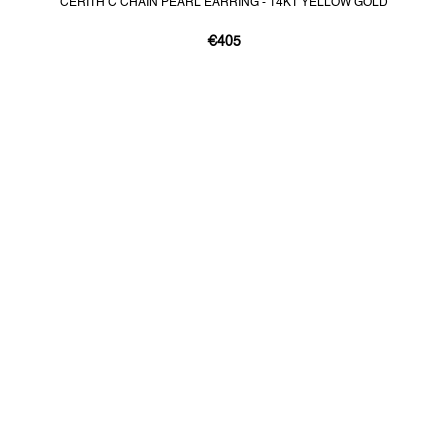
CERITH C CHAIN PEARL EARRING - 14KT YELLOW GOLD
€405