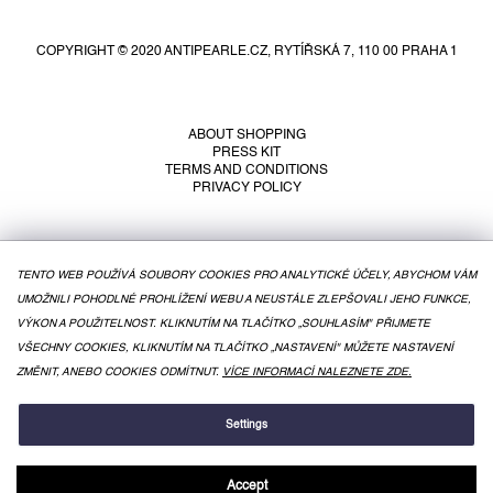
o
o
COPYRIGHT © 2020 ANTIPEARLE.CZ, RYTÍŘSKÁ 7, 110 00 PRAHA 1
t
e
r
ABOUT SHOPPING
PRESS KIT
TERMS AND CONDITIONS
PRIVACY POLICY
TENTO WEB POUŽÍVÁ SOUBORY COOKIES PRO ANALYTICKÉ ÚČELY, ABYCHOM VÁM
UMOŽNILI POHODLNÉ PROHLÍŽENÍ WEBU A NEUSTÁLE ZLEPŠOVALI JEHO FUNKCE,
VÝKON A POUŽITELNOST. KLIKNUTÍM NA TLAČÍTKO „SOUHLASÍM" PŘIJMETE
VŠECHNY COOKIES, KLIKNUTÍM NA TLAČÍTKO „NASTAVENÍ" MŮŽETE NASTAVENÍ
ZMĚNIT, ANEBO COOKIES ODMÍTNUT.
VÍCE INFORMACÍ NALEZNETE ZDE.
CREATED BY SHOPTET
Settings
Accept