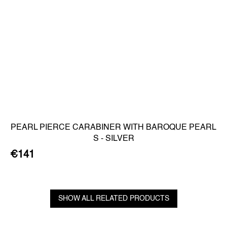
PEARL PIERCE CARABINER WITH BAROQUE PEARL
S - SILVER
€141
SHOW ALL RELATED PRODUCTS
F