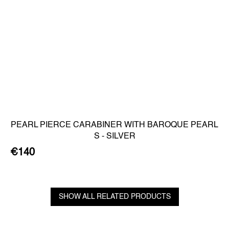
PEARL PIERCE CARABINER WITH BAROQUE PEARL
S - SILVER
€140
SHOW ALL RELATED PRODUCTS
F