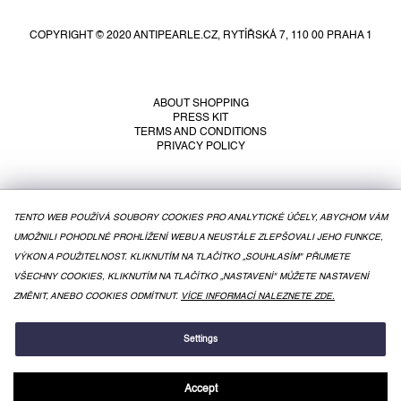
o
o
COPYRIGHT © 2020 ANTIPEARLE.CZ, RYTÍŘSKÁ 7, 110 00 PRAHA 1
t
e
r
ABOUT SHOPPING
PRESS KIT
TERMS AND CONDITIONS
PRIVACY POLICY
TENTO WEB POUŽÍVÁ SOUBORY COOKIES PRO ANALYTICKÉ ÚČELY, ABYCHOM VÁM
UMOŽNILI POHODLNÉ PROHLÍŽENÍ WEBU A NEUSTÁLE ZLEPŠOVALI JEHO FUNKCE,
VÝKON A POUŽITELNOST. KLIKNUTÍM NA TLAČÍTKO „SOUHLASÍM" PŘIJMETE
VŠECHNY COOKIES, KLIKNUTÍM NA TLAČÍTKO „NASTAVENÍ" MŮŽETE NASTAVENÍ
ZMĚNIT, ANEBO COOKIES ODMÍTNUT.
VÍCE INFORMACÍ NALEZNETE ZDE.
CREATED BY SHOPTET
Settings
Accept