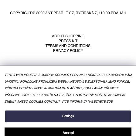
o
o
COPYRIGHT © 2020 ANTIPEARLE.CZ, RYTÍŘSKÁ 7, 110 00 PRAHA 1
t
e
r
ABOUT SHOPPING
PRESS KIT
TERMS AND CONDITIONS
PRIVACY POLICY
TENTO WEB POUŽÍVÁ SOUBORY COOKIES PRO ANALYTICKÉ ÚČELY, ABYCHOM VÁM
UMOŽNILI POHODLNÉ PROHLÍŽENÍ WEBU A NEUSTÁLE ZLEPŠOVALI JEHO FUNKCE,
VÝKON A POUŽITELNOST. KLIKNUTÍM NA TLAČÍTKO „SOUHLASÍM" PŘIJMETE
VŠECHNY COOKIES, KLIKNUTÍM NA TLAČÍTKO „NASTAVENÍ" MŮŽETE NASTAVENÍ
ZMĚNIT, ANEBO COOKIES ODMÍTNUT.
VÍCE INFORMACÍ NALEZNETE ZDE.
CREATED BY SHOPTET
Settings
Accept