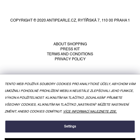
F
o
o
COPYRIGHT © 2020 ANTIPEARLE.CZ, RYTÍŘSKÁ 7, 110 00 PRAHA 1
t
e
r
ABOUT SHOPPING
PRESS KIT
TERMS AND CONDITIONS
PRIVACY POLICY
TENTO WEB POUŽÍVÁ SOUBORY COOKIES PRO ANALYTICKÉ ÚČELY, ABYCHOM VÁM
UMOŽNILI POHODLNÉ PROHLÍŽENÍ WEBU A NEUSTÁLE ZLEPŠOVALI JEHO FUNKCE,
VÝKON A POUŽITELNOST. KLIKNUTÍM NA TLAČÍTKO „SOUHLASÍM" PŘIJMETE
VŠECHNY COOKIES, KLIKNUTÍM NA TLAČÍTKO „NASTAVENÍ" MŮŽETE NASTAVENÍ
ZMĚNIT, ANEBO COOKIES ODMÍTNUT.
VÍCE INFORMACÍ NALEZNETE ZDE.
CREATED BY SHOPTET
Settings