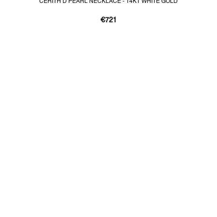
CERITH D PEARL NECKLACE - 14KT WHITE GOLD
€721