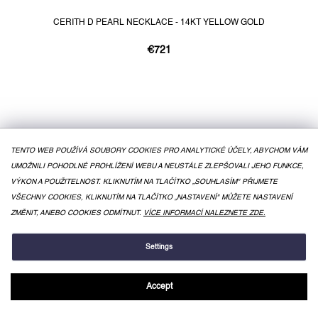
CERITH D PEARL NECKLACE - 14KT YELLOW GOLD
€721
TENTO WEB POUŽÍVÁ SOUBORY COOKIES PRO ANALYTICKÉ ÚČELY, ABYCHOM VÁM
UMOŽNILI POHODLNÉ PROHLÍŽENÍ WEBU A NEUSTÁLE ZLEPŠOVALI JEHO FUNKCE,
VÝKON A POUŽITELNOST. KLIKNUTÍM NA TLAČÍTKO „SOUHLASÍM" PŘIJMETE
VŠECHNY COOKIES, KLIKNUTÍM NA TLAČÍTKO „NASTAVENÍ" MŮŽETE NASTAVENÍ
ZMĚNIT, ANEBO COOKIES ODMÍTNUT.
VÍCE INFORMACÍ NALEZNETE ZDE.
Settings
Accept