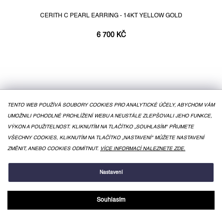
CERITH C PEARL EARRING - 14KT YELLOW GOLD
6 700 KČ
TENTO WEB POUŽÍVÁ SOUBORY COOKIES PRO ANALYTICKÉ ÚČELY, ABYCHOM VÁM
UMOŽNILI POHODLNÉ PROHLÍŽENÍ WEBU A NEUSTÁLE ZLEPŠOVALI JEHO FUNKCE,
VÝKON A POUŽITELNOST. KLIKNUTÍM NA TLAČÍTKO „SOUHLASÍM" PŘIJMETE
VŠECHNY COOKIES, KLIKNUTÍM NA TLAČÍTKO „NASTAVENÍ" MŮŽETE NASTAVENÍ
ZMĚNIT, ANEBO COOKIES ODMÍTNUT.
VÍCE INFORMACÍ NALEZNETE ZDE.
Nastavení
Souhlasím