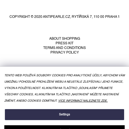
F
o
o
COPYRIGHT © 2020 ANTIPEARLE.CZ, RYTÍŘSKÁ 7, 110 00 PRAHA 1
t
e
r
ABOUT SHOPPING
PRESS KIT
TERMS AND CONDITIONS
PRIVACY POLICY
TENTO WEB POUŽÍVÁ SOUBORY COOKIES PRO ANALYTICKÉ ÚČELY, ABYCHOM VÁM
UMOŽNILI POHODLNÉ PROHLÍŽENÍ WEBU A NEUSTÁLE ZLEPŠOVALI JEHO FUNKCE,
VÝKON A POUŽITELNOST. KLIKNUTÍM NA TLAČÍTKO „SOUHLASÍM" PŘIJMETE
VŠECHNY COOKIES, KLIKNUTÍM NA TLAČÍTKO „NASTAVENÍ" MŮŽETE NASTAVENÍ
ZMĚNIT, ANEBO COOKIES ODMÍTNUT.
VÍCE INFORMACÍ NALEZNETE ZDE.
CREATED BY SHOPTET
Settings