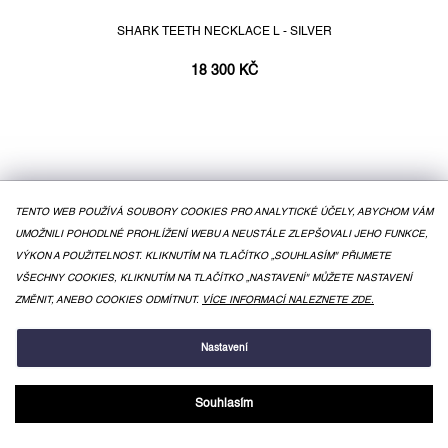
SHARK TEETH NECKLACE L - SILVER
18 300 KČ
TENTO WEB POUŽÍVÁ SOUBORY COOKIES PRO ANALYTICKÉ ÚČELY, ABYCHOM VÁM
UMOŽNILI POHODLNÉ PROHLÍŽENÍ WEBU A NEUSTÁLE ZLEPŠOVALI JEHO FUNKCE,
VÝKON A POUŽITELNOST. KLIKNUTÍM NA TLAČÍTKO „SOUHLASÍM" PŘIJMETE
VŠECHNY COOKIES, KLIKNUTÍM NA TLAČÍTKO „NASTAVENÍ" MŮŽETE NASTAVENÍ
ZMĚNIT, ANEBO COOKIES ODMÍTNUT.
VÍCE INFORMACÍ NALEZNETE ZDE.
Nastavení
Souhlasím