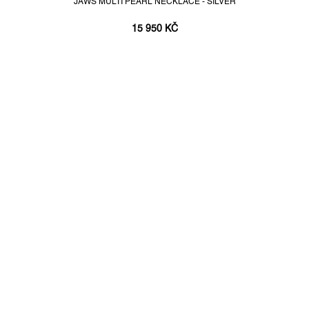
JAWS MULTI PEARL NECKLACE - SILVER
15 950 KČ