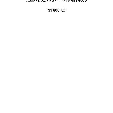
AGUA PEARL RING M - 14KT WHITE GOLD
31 800 KČ