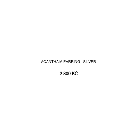
ACANTHA M EARRING - SILVER
2 800 KČ