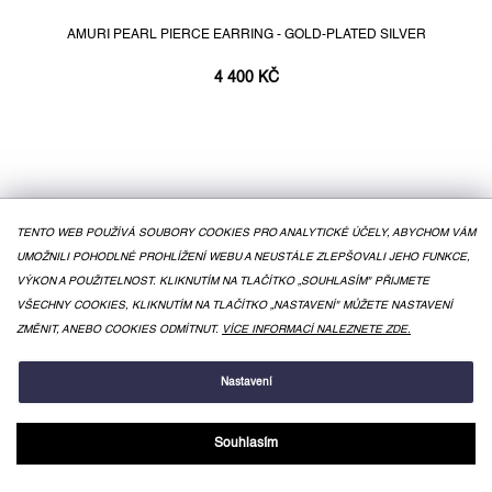
AMURI PEARL PIERCE EARRING - GOLD-PLATED SILVER
4 400 KČ
TENTO WEB POUŽÍVÁ SOUBORY COOKIES PRO ANALYTICKÉ ÚČELY, ABYCHOM VÁM
UMOŽNILI POHODLNÉ PROHLÍŽENÍ WEBU A NEUSTÁLE ZLEPŠOVALI JEHO FUNKCE,
VÝKON A POUŽITELNOST. KLIKNUTÍM NA TLAČÍTKO „SOUHLASÍM" PŘIJMETE
VŠECHNY COOKIES, KLIKNUTÍM NA TLAČÍTKO „NASTAVENÍ" MŮŽETE NASTAVENÍ
ZMĚNIT, ANEBO COOKIES ODMÍTNUT.
VÍCE INFORMACÍ NALEZNETE ZDE.
Nastavení
Souhlasím