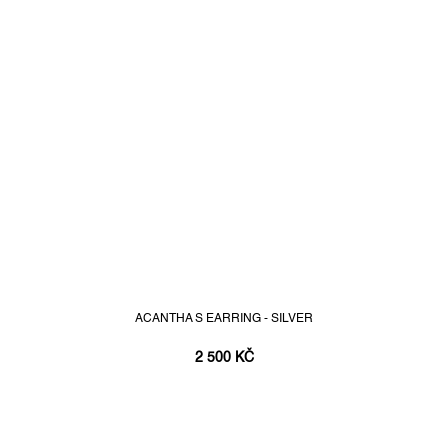
ACANTHA S EARRING - SILVER
2 500 KČ