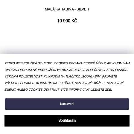
MALÁ KARABINA - SILVER
10 900 KČ
TENTO WEB POUŽÍVÁ SOUBORY COOKIES PRO ANALYTICKÉ ÚČELY, ABYCHOM VÁM
UMOŽNILI POHODLNÉ PROHLÍŽENÍ WEBU A NEUSTÁLE ZLEPŠOVALI JEHO FUNKCE,
VÝKON A POUŽITELNOST. KLIKNUTÍM NA TLAČÍTKO „SOUHLASÍM" PŘIJMETE
VŠECHNY COOKIES, KLIKNUTÍM NA TLAČÍTKO „NASTAVENÍ" MŮŽETE NASTAVENÍ
ZMĚNIT, ANEBO COOKIES ODMÍTNUT.
VÍCE INFORMACÍ NALEZNETE ZDE.
Nastavení
Souhlasím