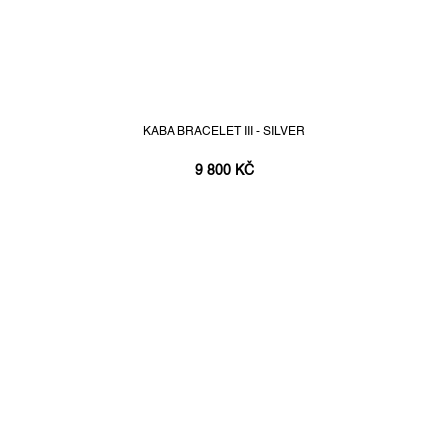
KABA BRACELET III - SILVER
9 800 KČ